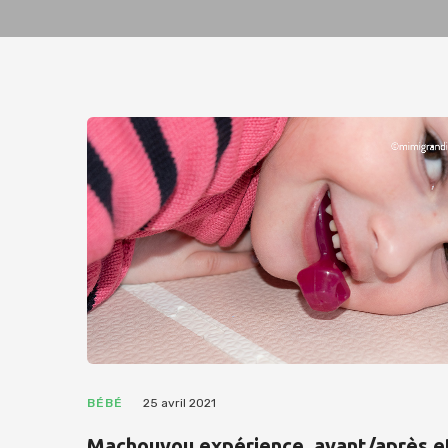
BÉBÉ
25 avril 2021
Machouyou expérience, avant/après e