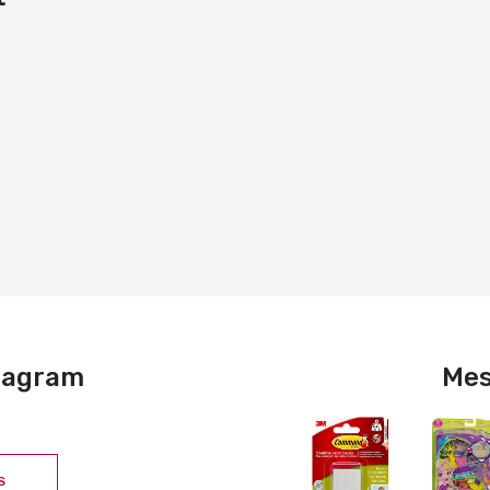
stagram
Mes
S