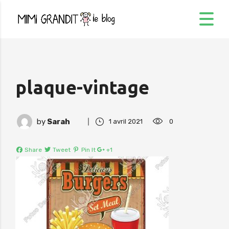
plaque-vintage
by
Sarah
1 avril 2021
0
Share
Tweet
Pin It
+1