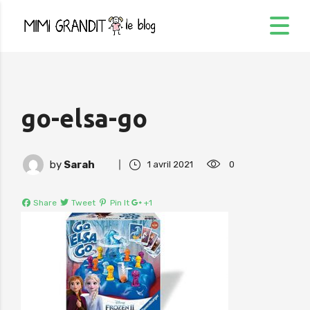
go-elsa-go
by
Sarah
1 avril 2021
0
Share
Tweet
Pin It
+1