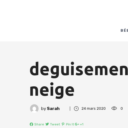
BÉ
deguisemen
neige
by
Sarah
24 mars 2020
0
Share
Tweet
Pin It
+1