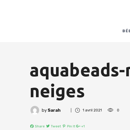
BÉ
aquabeads-r
neiges
by
Sarah
1 avril 2021
0
Share
Tweet
Pin It
+1