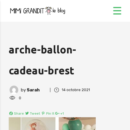
arche-ballon-
cadeau-brest
by
Sarah
14 octobre 2021
0
Share
Tweet
Pin It
+1