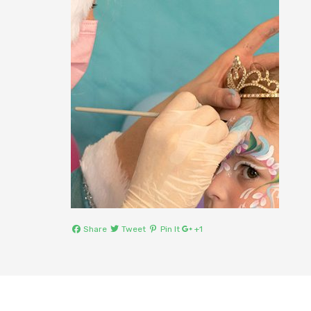
Share
Tweet
Pin It
+1