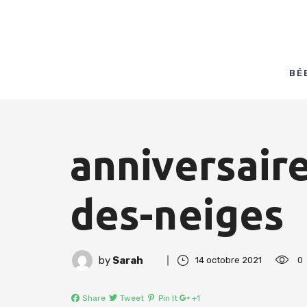
BÉ
anniversair
des-neiges
by
Sarah
14 octobre 2021
0
Share
Tweet
Pin It
+1