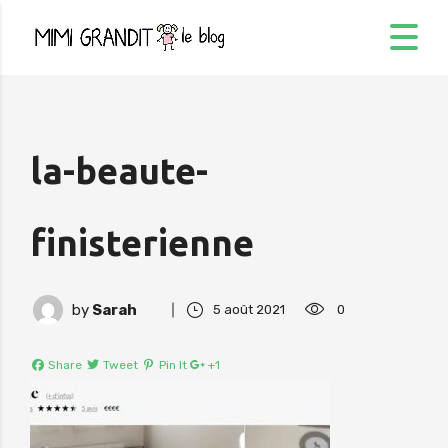
la-beaute-
finisterienne
by
Sarah
5 août 2021
0
Share
Tweet
Pin It
+1