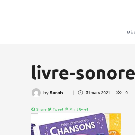
BÉ
livre-sonor
by
Sarah
31 mars 2021
0
Share
Tweet
Pin It
+1