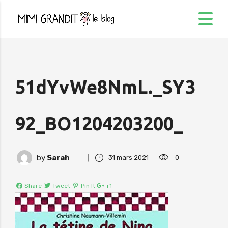
51dYvWe8NmL._SY3
92_BO1204203200_
by
Sarah
31 mars 2021
0
Share
Tweet
Pin It
+1