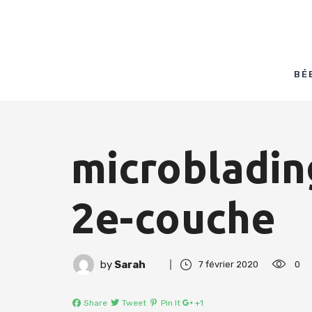
BÉ
microbladin
2e-couche
by
Sarah
7 février 2020
0
Share
Tweet
Pin It
+1