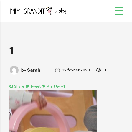
1
by
Sarah
19 février 2020
0
Share
Tweet
Pin It
+1