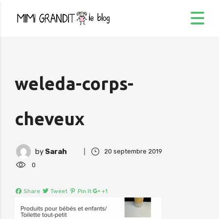
weleda-corps-
cheveux
by
Sarah
20 septembre 2019
0
Share
Tweet
Pin It
+1