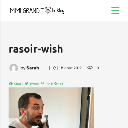
rasoir-wish
by
Sarah
8 août 2019
0
Share
Tweet
Pin It
+1