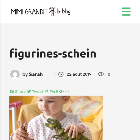
figurines-schein
by
Sarah
22 août 2019
0
Share
Tweet
Pin It
+1