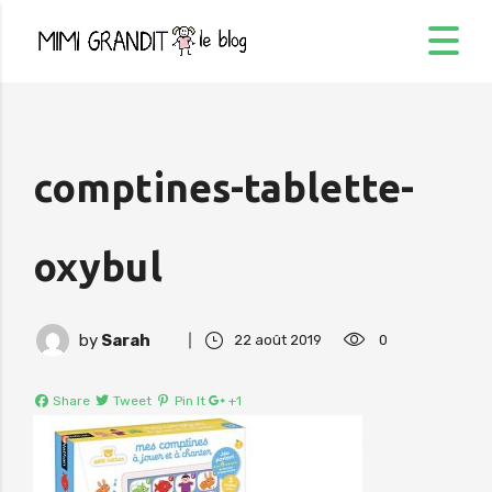
comptines-tablette-
oxybul
by
Sarah
22 août 2019
0
Share
Tweet
Pin It
+1