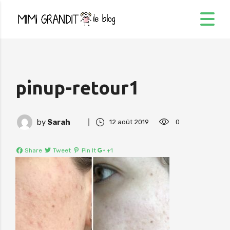
pinup-retour1
by
Sarah
12 août 2019
0
Share
Tweet
Pin It
+1