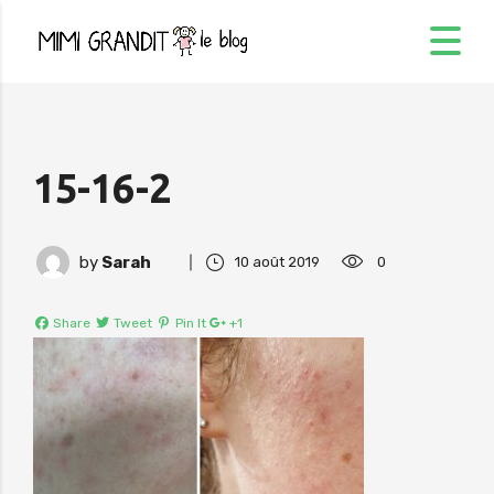
15-16-2
by
Sarah
10 août 2019
0
Share
Tweet
Pin It
+1