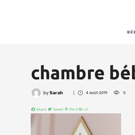
BÉ
chambre béb
by
Sarah
4 août 2019
0
Share
Tweet
Pin It
+1