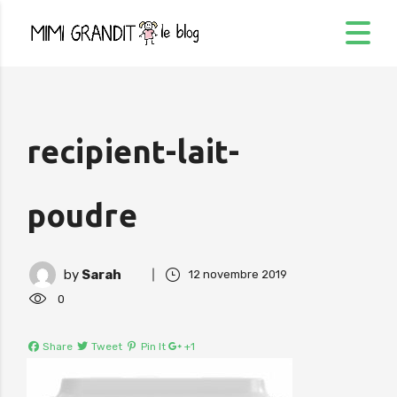
recipient-lait-
poudre
by
Sarah
12 novembre 2019
0
Share
Tweet
Pin It
+1