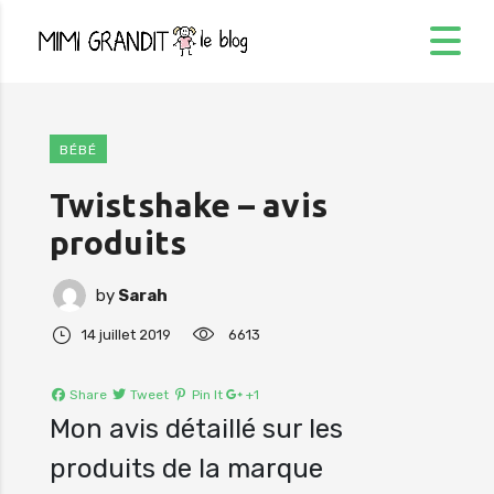
BÉBÉ
Twistshake – avis
produits
by
Sarah
14 juillet 2019
6613
Share
Tweet
Pin It
+1
Mon avis détaillé sur les
produits de la marque