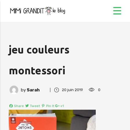
jeu couleurs
montessori
by
Sarah
20 juin 2019
0
Share
Tweet
Pin It
+1