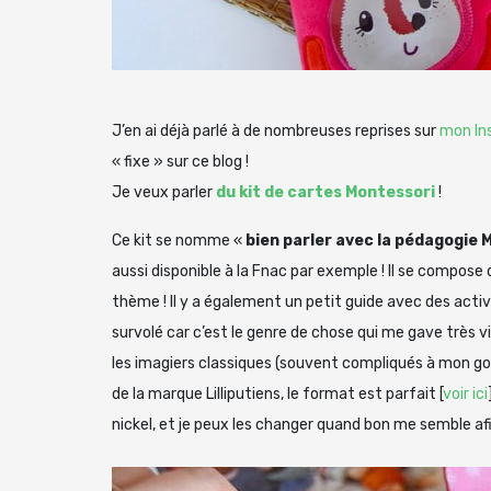
J’en ai déjà parlé à de nombreuses reprises sur
mon In
« fixe » sur ce blog !
Je veux parler
du kit de cartes Montessori
!
Ce kit se nomme «
bien parler avec la pédagogie 
aussi disponible à la Fnac par exemple ! Il se compose 
thème ! Il y a également un petit guide avec des activ
survolé car c’est le genre de chose qui me gave très vi
les imagiers classiques (souvent compliqués à mon goût)
de la marque Lilliputiens, le format est parfait [
voir ici
nickel, et je peux les changer quand bon me semble af