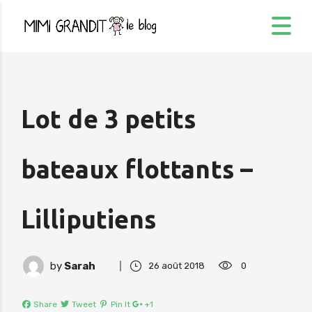
Lot de 3 petits
bateaux flottants –
Lilliputiens
by
Sarah
26 août 2018
0
Share
Tweet
Pin It
+1