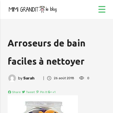
Arroseurs de bain
faciles à nettoyer
by
Sarah
26 août 2018
0
Share
Tweet
Pin It
+1