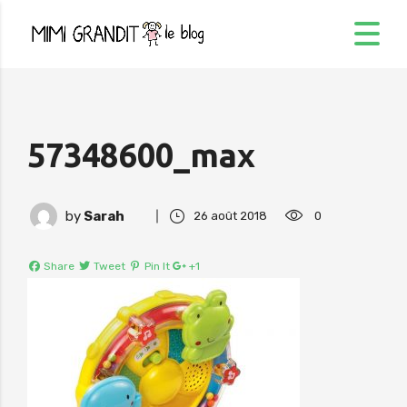
57348600_max
by
Sarah
26 août 2018
0
Share
Tweet
Pin It
+1