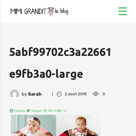
5abf99702c3a22661
e9fb3a0-large
by
Sarah
2 août 2018
0
Share
Tweet
Pin It
+1