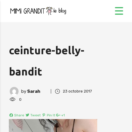
ceinture-belly-
bandit
by
Sarah
23 octobre 2017
0
Share
Tweet
Pin It
+1