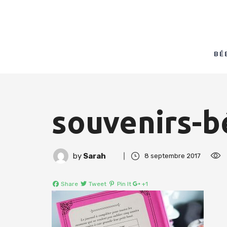
BÉ
souvenirs-b
by
Sarah
8 septembre 2017
Share
Tweet
Pin It
+1